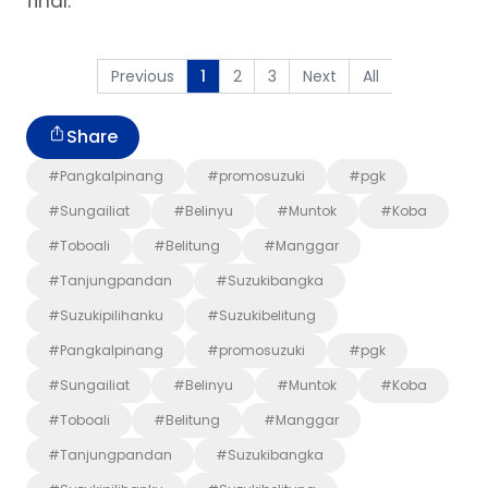
final.
Previous
2
3
Next
All
1
Share
#Pangkalpinang
#promosuzuki
#pgk
#Sungailiat
#Belinyu
#Muntok
#Koba
#Toboali
#Belitung
#Manggar
#Tanjungpandan
#Suzukibangka
#Suzukipilihanku
#Suzukibelitung
#Pangkalpinang
#promosuzuki
#pgk
#Sungailiat
#Belinyu
#Muntok
#Koba
#Toboali
#Belitung
#Manggar
#Tanjungpandan
#Suzukibangka