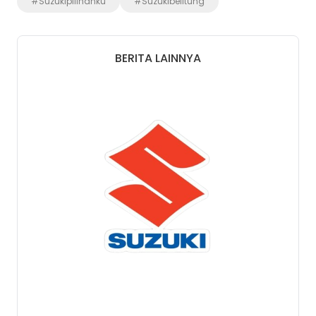
#Suzukipilihanku
#Suzukibelitung
BERITA LAINNYA