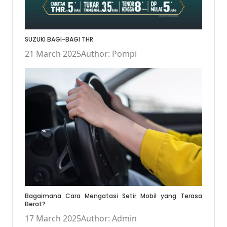
SUZUKI BAGI-BAGI THR
21 March 2025
Author: Pompi
Bagaimana Cara Mengatasi Setir Mobil yang Terasa
Berat?
17 March 2025
Author: Admin